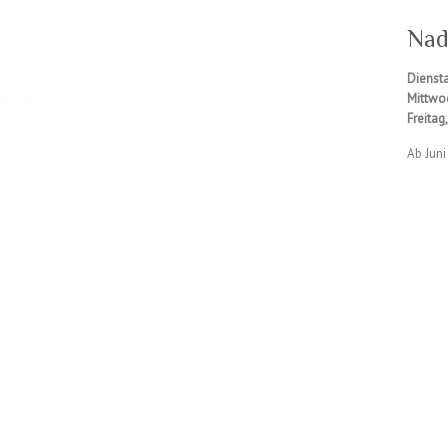
Nad
Die
Mittw
Freita
Ab Jun